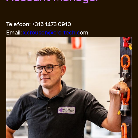
Telefoon: +316 1473 0910
Email:
x.crousen@cro-tech.c
om